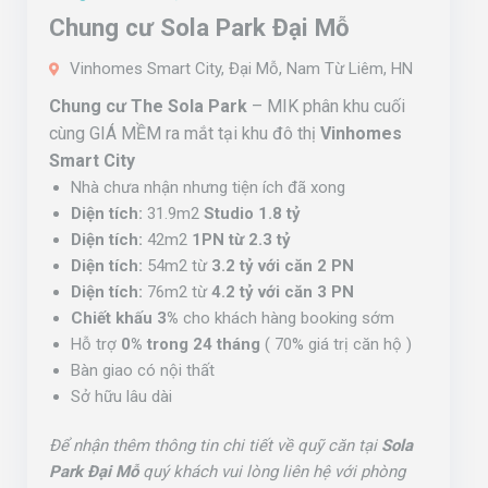
Chung cư Sola Park Đại Mỗ
Vinhomes Smart City, Đại Mỗ, Nam Từ Liêm, HN
Chung cư The Sola Park
– MIK phân khu cuối
cùng GIÁ MỀM ra mắt tại khu đô thị
Vinhomes
Smart City
Nhà chưa nhận nhưng tiện ích đã xong
Diện tích:
31.9m2
Studio 1.8 tỷ
Diện tích:
42m2
1PN từ 2.3 tỷ
Diện tích:
54m2 từ
3.2 tỷ với căn 2 PN
Diện tích:
76m2 từ
4.2 tỷ với căn 3 PN
Chiết khấu 3%
cho khách hàng booking sớm
Hỗ trợ
0% trong 24 tháng
( 70% giá trị căn hộ )
Bàn giao có nội thất
Sở hữu lâu dài
Để nhận thêm thông tin chi tiết về quỹ căn tại
Sola
Park Đại Mỗ
quý khách vui lòng liên hệ với phòng