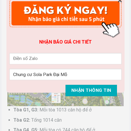
tầng hầm và cao từ 35 -39 tầng. Trong đó:
Tòa G1, G2, G3:
Cao 35 tầng: Mật độ 30 căn/sàn.
Tòa G4, G5:
Cao 39 tầng: Tầng 2 – 14 là văn phòng,
tầng 15 – 39 là căn hộ để ở
NHẬN BÁO GIÁ CHI TIẾT
Tòa G1, G3:
Mỗi tòa 1013 căn hộ để ở
Tòa G2:
Tổng 1014 căn
Tòa G4, G5:
Mỗi tòa có 744 căn hộ để ở