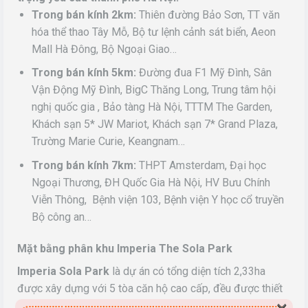
Trong bán kính 2km:
Thiên đường Bảo Sơn, TT văn
hóa thể thao Tây Mỗ, Bộ tư lệnh cảnh sát biển, Aeon
Mall Hà Đông, Bộ Ngoại Giao…
Trong bán kính 5km:
Đường đua F1 Mỹ Đình, Sân
Vận Động Mỹ Đình, BigC Thăng Long, Trung tâm hội
nghị quốc gia , Bảo tàng Hà Nội, TTTM The Garden,
Khách sạn 5* JW Mariot, Khách sạn 7* Grand Plaza,
Trường Marie Curie, Keangnam…
Trong bán kính 7km:
THPT Amsterdam, Đại học
Ngoại Thương, ĐH Quốc Gia Hà Nội, HV Bưu Chính
Viễn Thông, Bệnh viện 103, Bệnh viện Y học cổ truyền
Bộ công an…
Mặt bằng phân khu Imperia The Sola Park
Imperia Sola Park
là dự án có tổng diện tích 2,33ha
được xây dựng với 5 tòa căn hộ cao cấp, đều được thiết
×
kế theo layout hình chữ U mới mật độ 30 căn/sàn, có 1