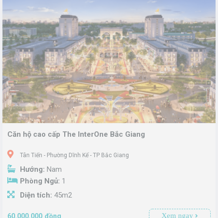
Đây là thời điểm lý tưởng để sở hữu căn hộ tại trung tâm thành phố Bắc Giang – nơi hội tụ tiện ích, vị trí và giá trị đầu tư vượt trội.
Ưu đãi đặc biệt cho khách hàng đặt cọc sớm: tặng gói nội thất, chiết khấu trực tiếp hoặc miễn phí quản lý.
Căn hộ cao cấp The InterOne Bắc Giang
Tân Tiến - Phường Dĩnh Kế - TP Bắc Giang
Hướng:
Nam
Phòng Ngủ:
1
Diện tích:
45m2
Xem ngay
60.000.000
đồng