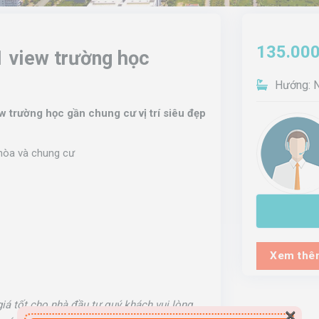
135.000
1 view trường học
Hướng: 
 trường học gần chung cư vị trí siêu đẹp
hòa và chung cư
Xem thêm
Danh mục:
Liền
 giá tốt cho nhà đầu tư quý khách vui lòng
×