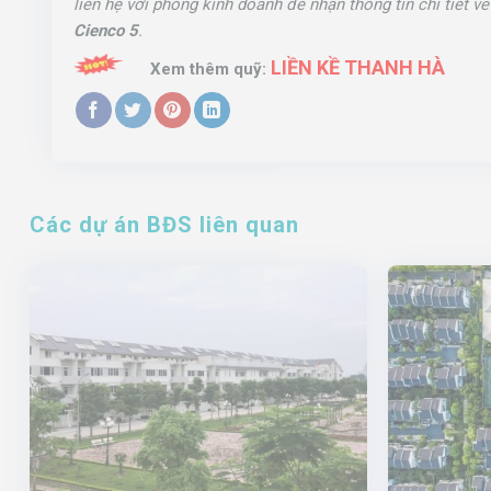
liên hệ với phòng kinh doanh để nhận thông tin chi tiết v
Cienco 5
.
LIỀN KỀ THANH HÀ
Xem thêm quỹ:
Các dự án BĐS liên quan