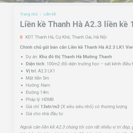
Trang chủ
/
Liền kề
Liền kề Thanh Hà A2.3 liền kề 
KDT Thanh Hà, Cự Khê, Thanh Oai, Hà Nội
Chính chủ gửi bán căn Liền kề Thanh Hà A2.3 LK1 View
Dự án:
Khu đô thị Thanh Hà Mường Thanh
Diện tích:
100m2 đối diện trường học – sát kênh điều 
Vị trí:
A2.3 LK1
Mặt tiền 5m
Hướng: Nam
Đường 14m
Pháp lý: HDMB
Giá chỉ
13xtr/m2
(X siêu siêu nhỏ) có thương lượng
Giá cho nhà đầu tư
Ngoài căn liền kề A2.3 chúng tôi còn rất nhiều vị trí đẹp,