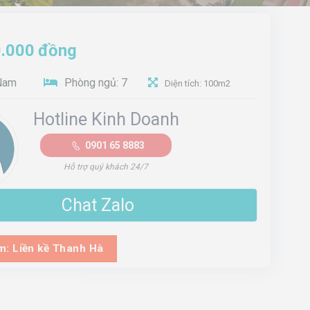
.000
đồng
Nam
Phòng ngủ: 7
Diện tích: 100m2
Hotline Kinh Doanh
0901 65 8883
Hỗ trợ quý khách 24/7
Chat Zalo
: Liền kề Thanh Hà
 kề