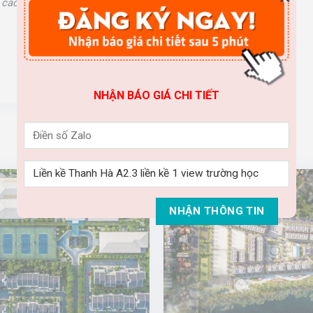
ề các căn liền kề và
shophouse Thanh Hà
NHẬN BÁO GIÁ CHI TIẾT